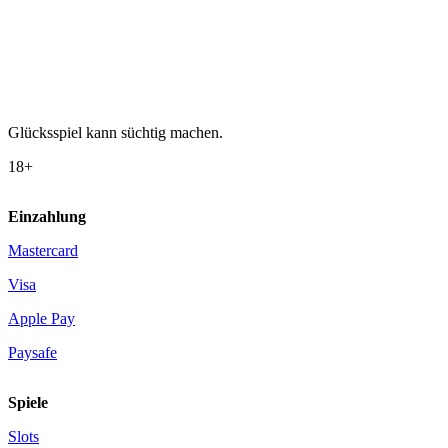
Glücksspiel kann süchtig machen.
18+
Einzahlung
Mastercard
Visa
Apple Pay
Paysafe
Spiele
Slots