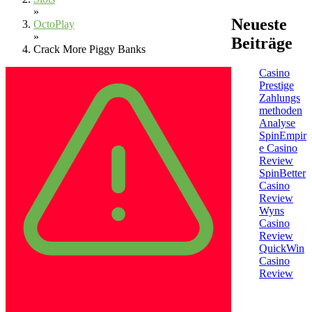
»
Neueste
OctoPlay
»
Beiträge
Crack More Piggy Banks
Casino
Prestige
Zahlungs
methoden
Analyse
SpinEmpir
e Casino
Review
SpinBetter
Casino
Review
Wyns
Casino
Review
QuickWin
Casino
Review