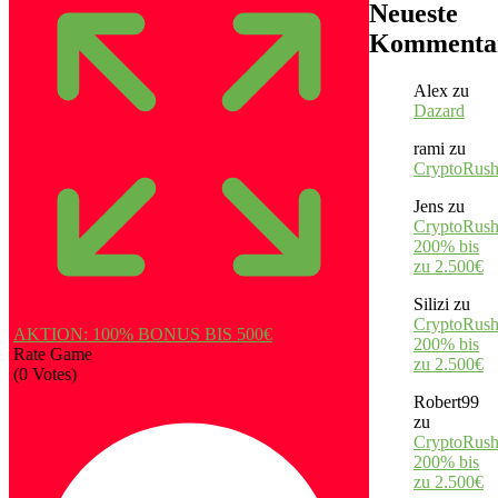
Neueste
Kommenta
Alex
zu
Dazard
rami
zu
CryptoRus
Jens
zu
CryptoRush
200% bis
zu 2.500€
Silizi
zu
CryptoRush
AKTION: 100% BONUS BIS 500€
200% bis
Rate Game
zu 2.500€
(
0
Votes)
Robert99
zu
CryptoRush
200% bis
zu 2.500€