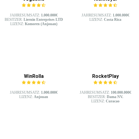
JAHRESUMSATZ:
1.000.000€
JAHRESUMSATZ:
1.000.000€
BESITZER:
Liernin Enterprises LTD
LIZENZ:
Costa Rica
LIZENZ:
Komoren (Anjouan)
WinRolla
RocketPlay
JAHRESUMSATZ:
1.000.000€
JAHRESUMSATZ:
100.000.000€
LIZENZ:
Anjouan
BESITZER:
Dama NV.
LIZENZ:
Curacao