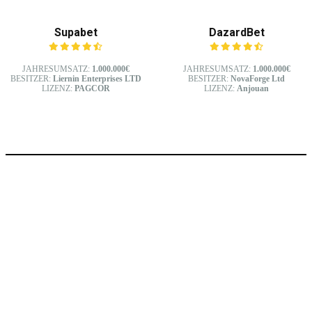
Supabet
DazardBet
JAHRESUMSATZ:
1.000.000€
JAHRESUMSATZ:
1.000.000€
BESITZER:
Liernin Enterprises LTD
BESITZER:
NovaForge Ltd
LIZENZ:
PAGCOR
LIZENZ:
Anjouan