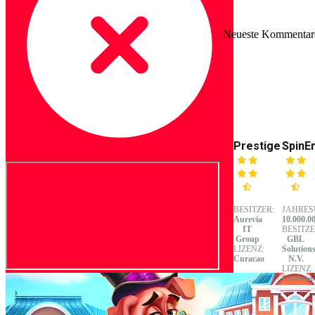
Neueste Kommentar
Prestige
SpinE
BESITZER:
JAHRES
Aurevia
10.000.0
IT
BESITZE
Group
GBL
LIZENZ:
Solution
Curacao
N.V.
LIZENZ:
Curacao