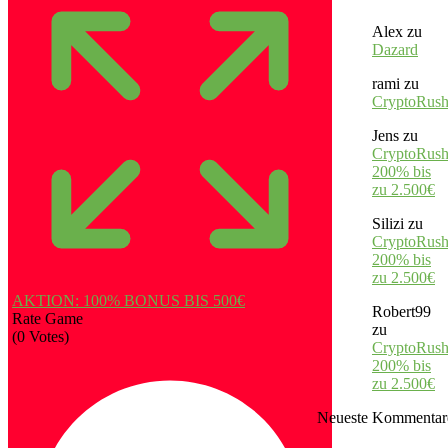
Alex
zu
Dazard
rami
zu
CryptoRus
Jens
zu
CryptoRush
200% bis
zu 2.500€
Silizi
zu
CryptoRush
200% bis
zu 2.500€
AKTION: 100% BONUS BIS 500€
Robert99
Rate Game
zu
(
0
Votes)
CryptoRush
200% bis
zu 2.500€
Neueste Kommentar