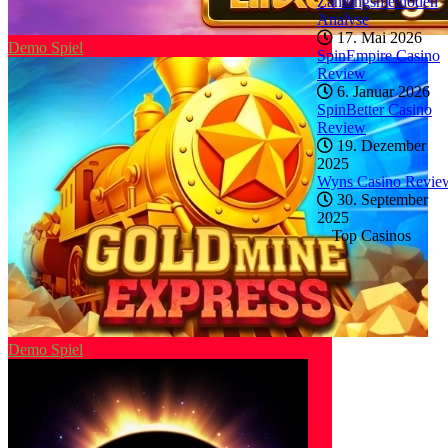
Zahlungsmethoden
Analyse
17. Mai 2026
Demo Spiel
SpinEmpire Casino
Review
6. Januar 2026
SpinBetter Casino
Review
19. Dezember
2025
Wyns Casino Revie
30. September
2025
Top Casinos
Demo Spiel