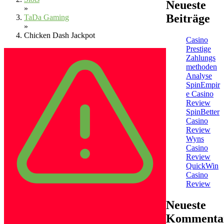
Neueste
»
Beiträge
TaDa Gaming
»
Chicken Dash Jackpot
Casino
Prestige
Zahlungs
methoden
Analyse
SpinEmpir
e Casino
Review
SpinBetter
Casino
Review
Wyns
Casino
Review
QuickWin
Casino
Review
Neueste
Kommenta