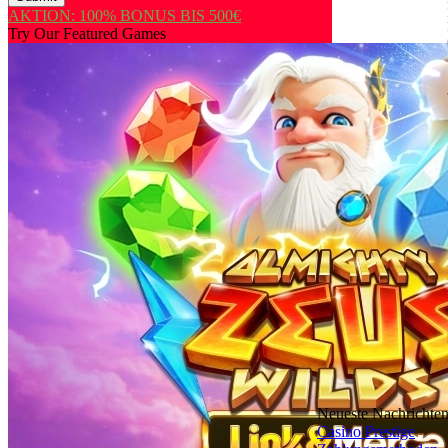
AKTION: 100% BONUS BIS 500€
Try Our Featured Games
Neueste Nachrichte
Casino Prestige