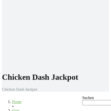
USD
CHF
CAD
BRL
Entwickler
Pragmatic Play
Play’n GO
NetEnt
Nolimit City
Hacksaw
Amatic
BGaming
BigTimeGaming
Gamomat
Slots
Chicken Dash Jackpot
Chicken Dash Jackpot
Suchen
Home
»
Slots