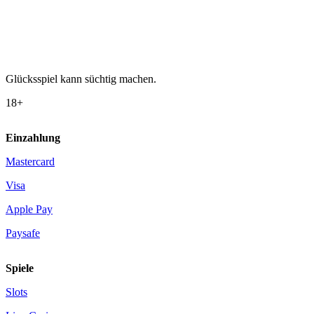
Glücksspiel kann süchtig machen.
18+
Einzahlung
Mastercard
Visa
Apple Pay
Paysafe
Spiele
Slots