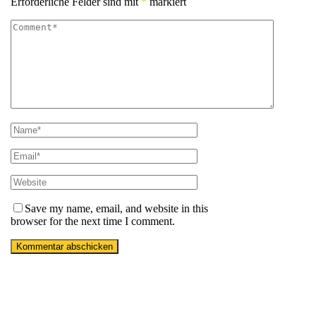
Erforderliche Felder sind mit
*
markiert
Save my name, email, and website in this
browser for the next time I comment.