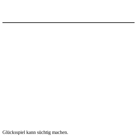
Glücksspiel kann süchtig machen.