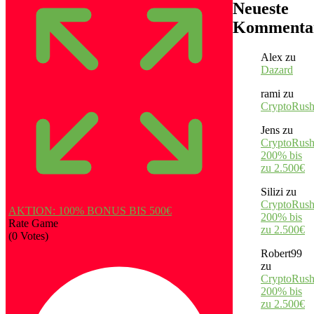
Neueste
Kommenta
Alex
zu
Dazard
rami
zu
CryptoRus
Jens
zu
CryptoRush
200% bis
zu 2.500€
Silizi
zu
CryptoRush
AKTION: 100% BONUS BIS 500€
200% bis
Rate Game
zu 2.500€
(
0
Votes)
Robert99
zu
CryptoRush
200% bis
zu 2.500€