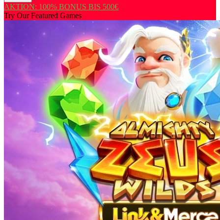
AKTION: 100% BONUS BIS 500€
Try Our Featured Games