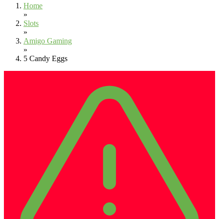
Home
»
Slots
»
Amigo Gaming
»
5 Candy Eggs