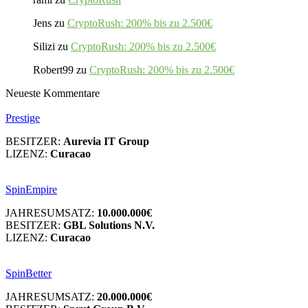
Jens
zu
CryptoRush: 200% bis zu 2.500€
Silizi
zu
CryptoRush: 200% bis zu 2.500€
Robert99
zu
CryptoRush: 200% bis zu 2.500€
Neueste Kommentare
Prestige
BESITZER:
Aurevia IT Group
LIZENZ:
Curacao
SpinEmpire
JAHRESUMSATZ:
10.000.000€
BESITZER:
GBL Solutions N.V.
LIZENZ:
Curacao
SpinBetter
JAHRESUMSATZ:
20.000.000€