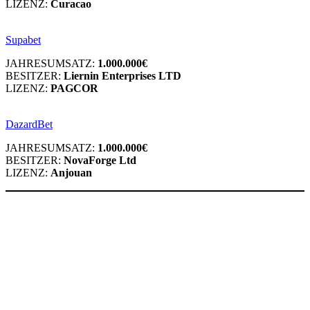
LIZENZ:
Curacao
Supabet
JAHRESUMSATZ:
1.000.000€
BESITZER:
Liernin Enterprises LTD
LIZENZ:
PAGCOR
DazardBet
JAHRESUMSATZ:
1.000.000€
BESITZER:
NovaForge Ltd
LIZENZ:
Anjouan