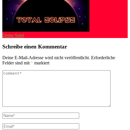
Demo Spiel
Schreibe einen Kommentar
Deine E-Mail-Adresse wird nicht veröffentlicht.
Erforderliche
Felder sind mit
*
markiert