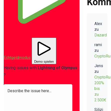
Komm
Alex
zu
Dazard
rami
zu
CryptoRu
Echtgeldmodus
Demo spielen
Jens
Having issues with
Lightning of Olympus
zu
?
CryptoRu
200%
bis
zu
2.500€
Silizi