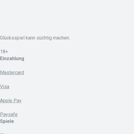
Glücksspiel kann süchtig machen.
18+
Einzahlung
Mastercard
Visa
Apple Pay
Paysafe
Spiele