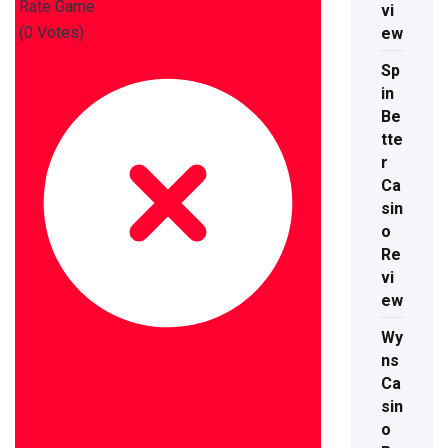
Rate Game
vi
(
0
Votes)
ew
Sp
in
Be
tte
r
Ca
sin
o
Re
vi
ew
Wy
ns
Ca
sin
o