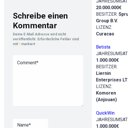
JAHRESUMSAT
20.000.000€
Schreibe einen
BESITZER:
Spru
Group B.V.
Kommentar
LIZENZ:
Curacao
Deine E-Mail-Adresse wird nicht
veröffentlicht.
Erforderliche Felder sind
mit
*
markiert
Betista
JAHRESUMSAT
1.000.000€
BESITZER:
Liernin
Enterprises L
LIZENZ:
Komoren
(Anjouan)
QuickWin
JAHRESUMSAT
1.000.000€