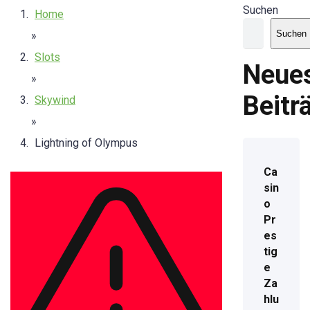
Suchen
Home
Suchen
»
Slots
Neue
»
Beitr
Skywind
»
Lightning of Olympus
Ca
sin
o
Pr
es
tig
e
Za
hlu