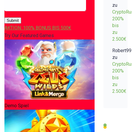
zu
CryptoRu
200%
Submit
bis
AKTION: 100% BONUS BIS 500€
zu
Try Our Featured Games
2.500€
Robert99
zu
CryptoRu
200%
bis
zu
2.500€
Demo Spiel