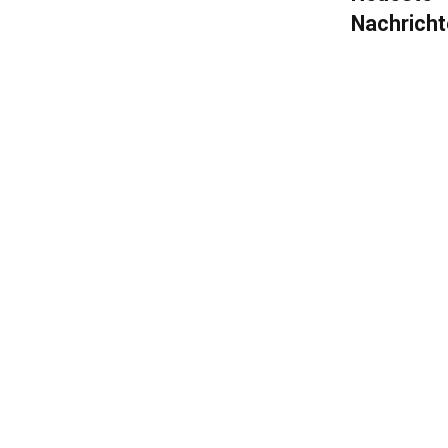
Nachrich