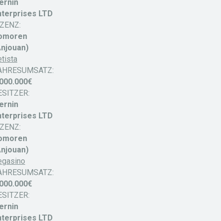
ernin
nterprises LTD
IZENZ:
omoren
Anjouan)
tista
AHRESUMSATZ:
.000.000€
ESITZER:
ernin
nterprises LTD
IZENZ:
omoren
Anjouan)
egasino
AHRESUMSATZ:
.000.000€
ESITZER:
ernin
nterprises LTD