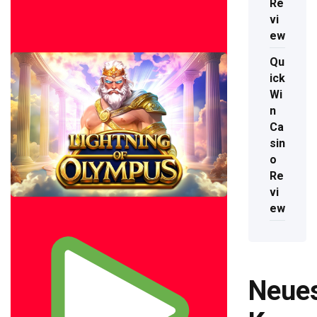
Re
vi
ew
Qu
ick
Wi
n
Ca
sin
o
Re
vi
ew
Neue