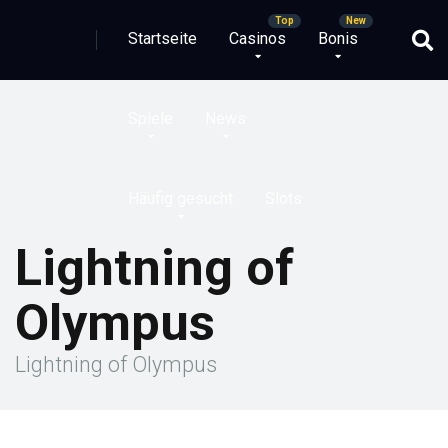
Startseite
Casinos
Bonis
Spiele
News
Häufig gesucht
Slots
Lightning of
Olympus
Lightning of Olympus